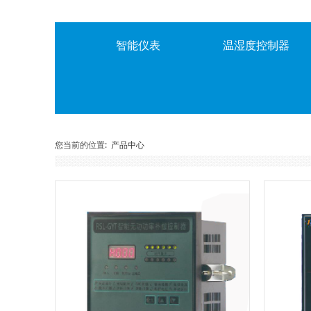
智能仪表
温湿度控制器
您当前的位置:
产品中心