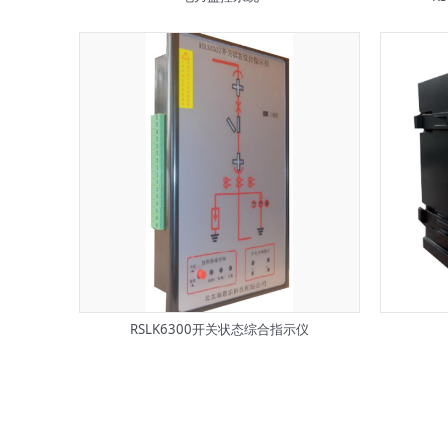
RSLK6300开关状态综合指示仪