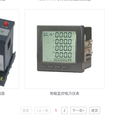
制器
智能监控电力仪表
首页
<上一页
1
2
下一页>
尾页