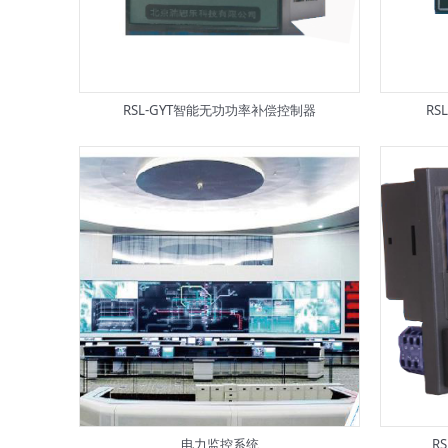
RSL-GYT智能无功功率补偿控制器
R
电力监控系统
R